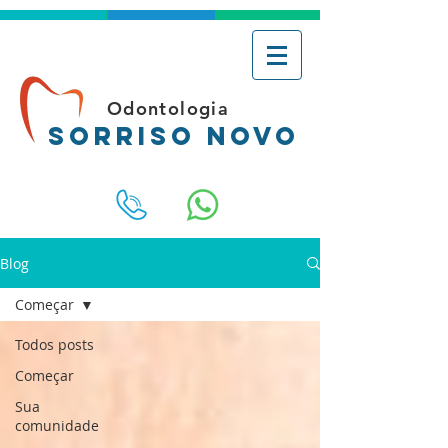
O d o n t o l o g i a
Sorriso Novo
Blog
Começar
Todos posts
Começar
Sua
comunidade