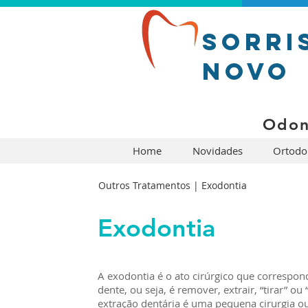
Sorri
Novo
O d o n 
Home
Novidades
Ortodo
Outros Tratamentos | Exodontia
Exodontia
A exodontia é o ato cirúrgico que correspo
dente, ou seja, é remover, extrair, “tirar” ou
extração dentária é uma pequena cirurgia o