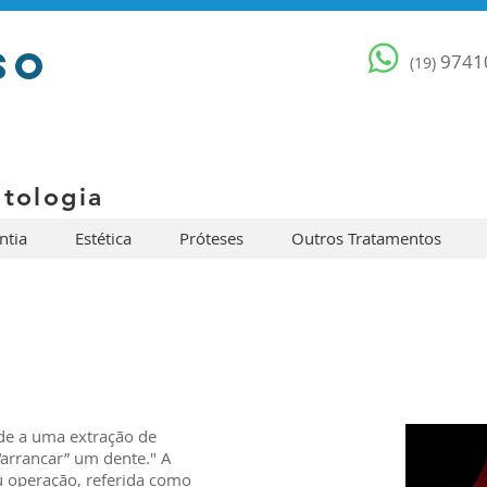
so
9741
(19)
t o l o g i a
ntia
Estética
Próteses
Outros Tratamentos
nde a uma extração de
 “arrancar” um dente." A
u operação, referida como