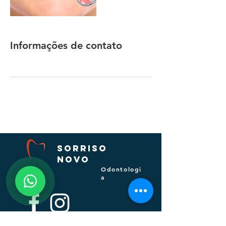
Informações de contato
Sorriso
Novo
O d o n t o l o g i
a